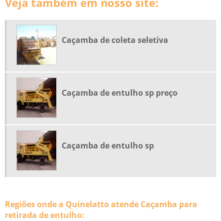
Veja também em nosso site:
ALUGUEL DE CAÇAMBAS TELEFONES
CAÇAMBA CONSTRUÇÃO CIVIL
CAÇAMBA DE COLETA SELETIVA
Caçamba de coleta seletiva
CAÇAMBA DE ENTULHO PARA ALUGAR
CAÇAMBA DE ENTULHO SP
CAÇAMBA DE ENTULHO SP PREÇO
Caçamba de entulho sp preço
CAÇAMBA DE LIXO CAMPINAS
CAÇAMBA DE LIXO PARA ALUGAR
CAÇAMBA DE RESÍDUOS
CAÇAMBA PARA ALUGAR SP
Caçamba de entulho sp
CAÇAMBA PARA COLETA DE ENTULHO
CAÇAMBA PARA COLETA DE LIXO
CAÇAMBA PARA GESSO
Regiões onde a Quinelatto atende Caçamba para
CAÇAMBA PARA LIXO
retirada de entulho: