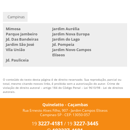
CAÇAMBA PARA LIXO ORGÂNICO
CAÇAMBA PARA MADEIRA
Campinas
CAÇAMBA PARA MATERIAL DE CONSTRUÇÃO
CAÇAMBA PARA MATERIAL RECICLÁVEL
Mimosa
Jardim Aurélia
Parque Jambeiro
Jardim Nova Europa
CAÇAMBA PARA RECICLAGEM
Jd. Das Bandeiras
Jardim do Lago
Jardim São José
Jd. Pompeia
CAÇAMBA PARA RECOLHER ENTULHO
Vila União
Jardim Novo Campos
Elíseos
CAÇAMBA PARA REMOÇÃO DE ENTULHO
Jd. Pauliceia
CAÇAMBA PARA RESÍDUOS DE MADEIRA
CAÇAMBA PARA RESÍDUOS INDUSTRIAIS
O conteúdo do texto desta página é de direito reservado. Sua reprodução, parcial ou
EMPRESA DE CAÇAMBA DE ENTULHO
total, mesmo citando nossos links, é proibida sem a autorização do autor. Crime de
violação de direito autoral – artigo 184 do Código Penal –
Lei 9610/98 - Lei de direitos
autorais
.
ALUGUEL DE CAÇAMBA DE ENTULHO
ALUGUEL DE CAÇAMBA SP
Quinelatto - Caçambas
Rua Ernesto Alves Filho, 907 - Jardim Campos Eliseos
CAÇAMBA PARA RETIRADA DE ENTULHO
Campinas-SP - CEP: 13050-057
LOCAÇÃO DE CAÇAMBAS SP
3227-4181
3227-3445
19
/
19